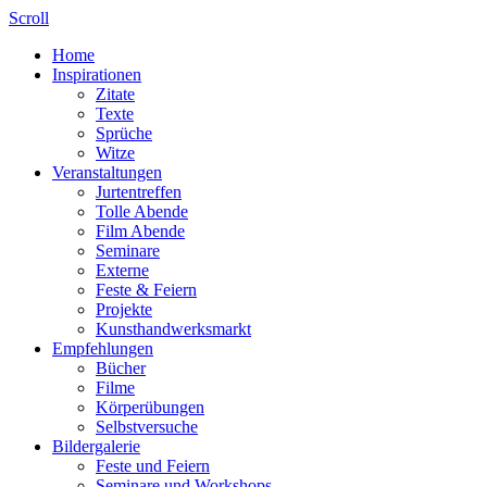
Scroll
Home
Inspirationen
Zitate
Texte
Sprüche
Witze
Veranstaltungen
Jurtentreffen
Tolle Abende
Film Abende
Seminare
Externe
Feste & Feiern
Projekte
Kunsthandwerksmarkt
Empfehlungen
Bücher
Filme
Körperübungen
Selbstversuche
Bildergalerie
Feste und Feiern
Seminare und Workshops