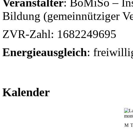
Veranstalter
: BoMiSo – Ins
Bildung (gemeinnütziger Ve
ZVR-Zahl: 1682249695
Energieausgleich
: freiwill
Kalender
M