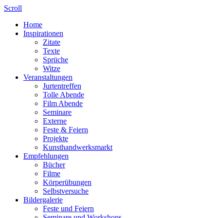
Scroll
Home
Inspirationen
Zitate
Texte
Sprüche
Witze
Veranstaltungen
Jurtentreffen
Tolle Abende
Film Abende
Seminare
Externe
Feste & Feiern
Projekte
Kunsthandwerksmarkt
Empfehlungen
Bücher
Filme
Körperübungen
Selbstversuche
Bildergalerie
Feste und Feiern
Seminare und Workshops