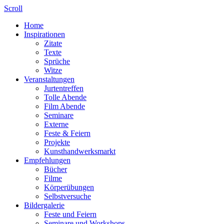
Scroll
Home
Inspirationen
Zitate
Texte
Sprüche
Witze
Veranstaltungen
Jurtentreffen
Tolle Abende
Film Abende
Seminare
Externe
Feste & Feiern
Projekte
Kunsthandwerksmarkt
Empfehlungen
Bücher
Filme
Körperübungen
Selbstversuche
Bildergalerie
Feste und Feiern
Seminare und Workshops