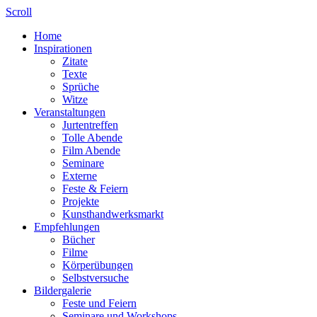
Scroll
Home
Inspirationen
Zitate
Texte
Sprüche
Witze
Veranstaltungen
Jurtentreffen
Tolle Abende
Film Abende
Seminare
Externe
Feste & Feiern
Projekte
Kunsthandwerksmarkt
Empfehlungen
Bücher
Filme
Körperübungen
Selbstversuche
Bildergalerie
Feste und Feiern
Seminare und Workshops